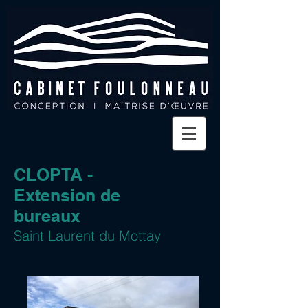
CLOPTA -
Extension de
bureaux
Saint Laurent du Mottay