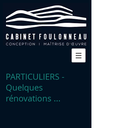
PARTICULIERS -
Quelques
rénovations ...